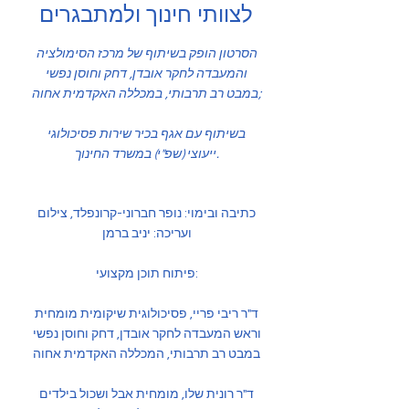
לצוותי חינוך ולמתבגרים
הסרטון הופק בשיתוף של מרכז הסימולציה
והמעבדה לחקר אובדן, דחק וחוסן נפשי
במבט רב תרבותי, במכללה האקדמית אחוה;
בשיתוף עם אגף בכיר שירות פסיכולוגי
ייעוצי (שפ"י) במשרד החינוך.
כתיבה ובימוי: נופר חברוני-קרונפלד, צילום
ועריכה: יניב ברמן
פיתוח תוכן מקצועי:
ד"ר ריבי פריי, פסיכולוגית שיקומית מומחית
וראש המעבדה לחקר אובדן, דחק וחוסן נפשי
במבט רב תרבותי, המכללה האקדמית אחוה
ד"ר רונית שלו, מומחית אבל ושכול בילדים