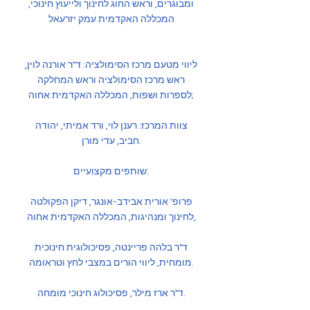
ומבוגרים, וראש החוג לחינוך ולייעוץ חינוכי,
המכללה האקדמית עמק יזרעאל
ליווי מטעם מרכז הסימולציה: ד"ר אורנה לוין,
ראש מרכז הסימולציה וראש המחלקה
לספרות ושפות, המכללה האקדמית אחוה;
צוות המרכז: רענן לוי, ורד אמיתי, יהודה
חביב, עדי מורן.
שותפים מקצועיים:
פרופ' אורית אבידב-אונגר, דיקן הפקולטה
לחינוך ומנהיגות, המכללה האקדמית אחוה,
ד"ר בלהה פריינטה, פסיכולוגית חינוכית
מומחית, ליווי הורים במצבי לחץ וטראומה.
ד"ר ארז מילר, פסיכולוג חינוכי מומחה.